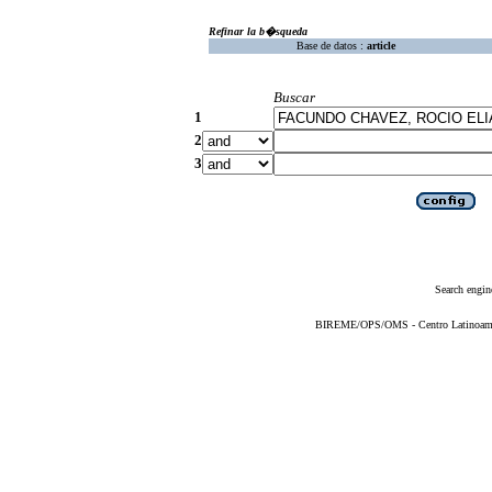
Refinar la b�squeda
Base de datos :
article
Buscar
1
2
3
Search engin
BIREME/OPS/OMS - Centro Latinoameric