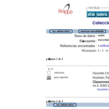
Colecció
Base de datos :
article
FACUNDO
B�squeda :
Referencias encontradas :
refina
1
[
Mostrando:
1 .. 1
en el
p�gina 1 de 1
1 / 1
selecciona
Facundo Ch�
para imprimir
Huaman, P
Classroom 
no.4. ISSN 
resumen 
·
p�gina 1 de 1