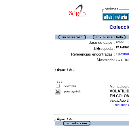
Colecció
Base de datos :
article
FAJARDO,
B�squeda :
Referencias encontradas :
refina
1
[
Mostrando:
1 .. 1
en el
p�gina 1 de 1
1 / 1
selecciona
Montealegre
VOLATILID
para imprimir
EN COLOMB
Telos
, Ago 
resumen 
·
p�gina 1 de 1