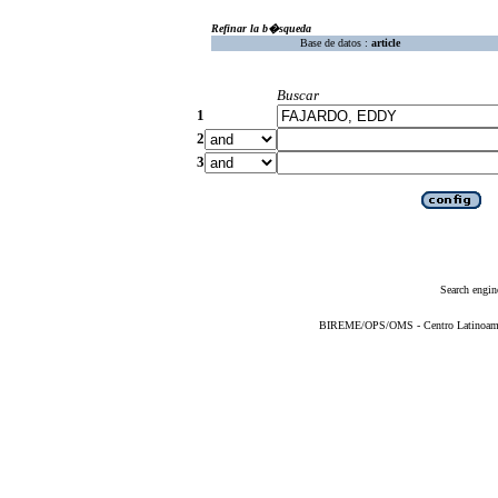
Refinar la b�squeda
Base de datos :
article
Buscar
1
2
3
Search engin
BIREME/OPS/OMS - Centro Latinoameric