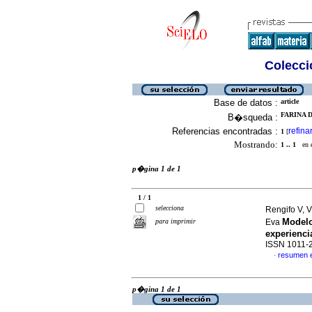
Colecció
Base de datos :
article
FARINA 
B�squeda :
Referencias encontradas :
refina
1
[
Mostrando:
1 .. 1
en el
p�gina 1 de 1
1 / 1
selecciona
Rengifo V, 
Modelo
para imprimir
Eva
experienci
ISSN 1011-
resumen 
·
p�gina 1 de 1