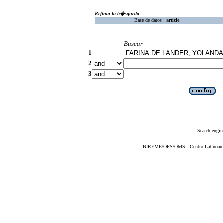
Refinar la b�squeda
Base de datos :
article
Buscar
1
2
3
Search engin
BIREME/OPS/OMS - Centro Latinoameric