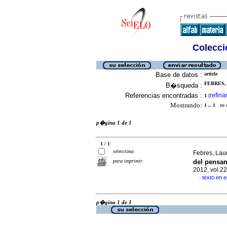
Colecció
Base de datos :
article
FEBRES, 
B�squeda :
Referencias encontradas :
refina
1
[
Mostrando:
1 .. 1
en el
p�gina 1 de 1
1 / 1
selecciona
Febres, Lau
para imprimir
del pensam
2012, vol.2
texto en 
·
p�gina 1 de 1