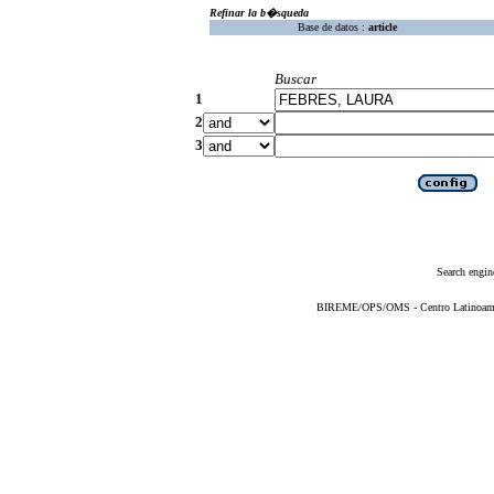
Refinar la b�squeda
Base de datos :
article
Buscar
1
2
3
Search engin
BIREME/OPS/OMS - Centro Latinoameric