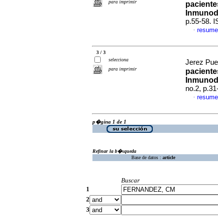
para imprimir
paciente
Inmunod
p.55-58. 
resume
·
3 / 3
selecciona
Jerez Pueb
para imprimir
paciente
Inmunod
no.2, p.3
resume
·
p�gina 1 de 1
Refinar la b�squeda
Base de datos :
article
Buscar
1
2
3