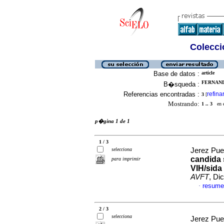
Colecció
Base de datos :
article
FERNANDE
B�squeda :
Referencias encontradas :
refina
3
[
Mostrando:
1 .. 3
en el
p�gina 1 de 1
1 / 3
selecciona
Jerez Pueb
candida 
para imprimir
VIH/sida
AVFT
, Di
resume
·
2 / 3
selecciona
Jerez Pueb