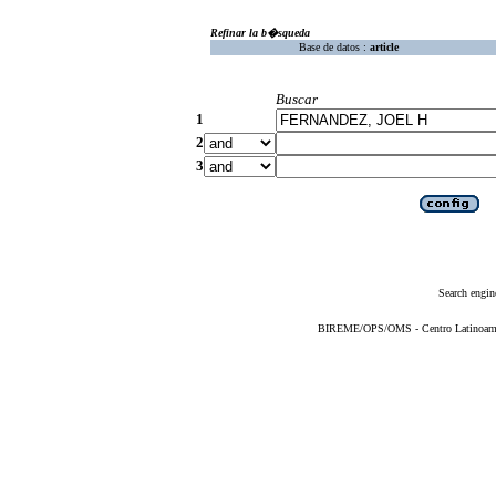
Refinar la b�squeda
Base de datos :
article
Buscar
1
2
3
Search engin
BIREME/OPS/OMS - Centro Latinoameric