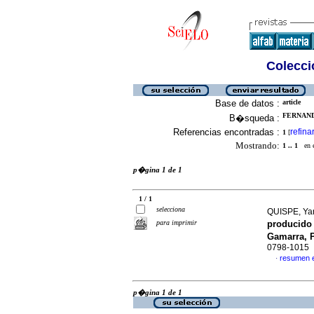
Colecció
Base de datos :
article
FERNANDE
B�squeda :
Referencias encontradas :
refina
1
[
Mostrando:
1 .. 1
en el
p�gina 1 de 1
1 / 1
selecciona
QUISPE, Yan
para imprimir
producido 
Gamarra, 
0798-1015
resumen 
·
p�gina 1 de 1