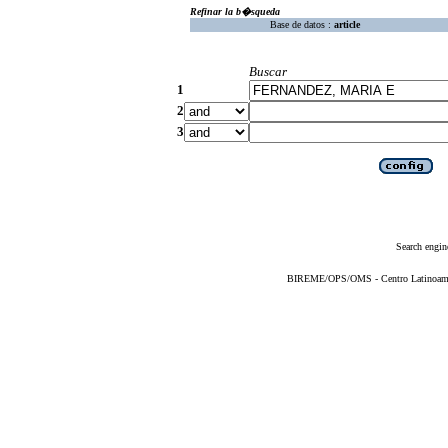
Refinar la b�squeda
Base de datos :
article
Buscar
1
2
3
Search engin
BIREME/OPS/OMS - Centro Latinoameric