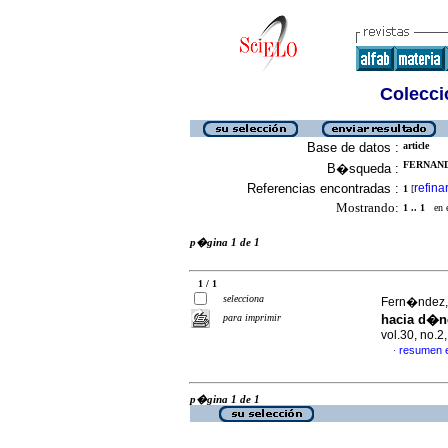
Colecció
Base de datos :
article
FERNANDE
B�squeda :
Referencias encontradas :
refina
1
[
Mostrando:
1 .. 1
en el
p�gina 1 de 1
1 / 1
selecciona
Fern�ndez,
para imprimir
hacia d�nd
vol.30, no.
resumen 
·
p�gina 1 de 1