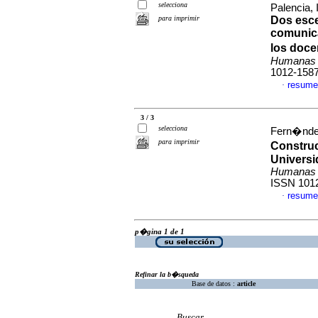
selecciona
Palencia, 
para imprimir
Dos esce
comunica
los doce
Humanas 
1012-158
resume
·
3 / 3
selecciona
Fern�ndez
para imprimir
Construc
Universi
Humanas 
ISSN 101
resume
·
p�gina 1 de 1
Refinar la b�squeda
Base de datos :
article
Buscar