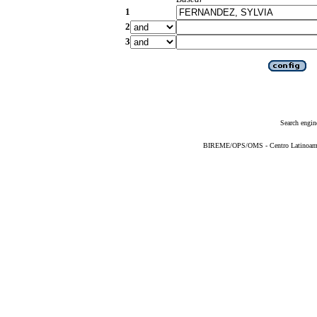
1
2
3
Search engin
BIREME/OPS/OMS - Centro Latinoameric