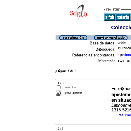
Colecció
Base de datos :
article
FERNANDE
B�squeda :
Referencias encontradas :
refina
3
[
Mostrando:
1 .. 3
en el
p�gina 1 de 1
1 / 3
selecciona
Fern�ndez
para imprimir
epistem
en situa
Latinoame
1315-521
resume
·
2 / 3