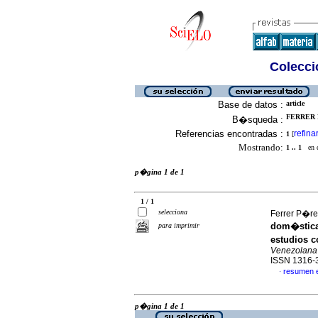
Colecció
Base de datos :
article
FERRER P
B�squeda :
Referencias encontradas :
refina
1
[
Mostrando:
1 .. 1
en el
p�gina 1 de 1
1 / 1
selecciona
Ferrer P�rez
dom�stica)
para imprimir
estudios c
Venezolana 
ISSN 1316-
resumen 
·
p�gina 1 de 1