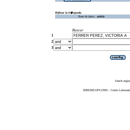
Refinar la b�squeda
Base de datos :
article
Buscar
1
2
3
Search engin
BIREME/OPS/OMS - Centro Latinoameric