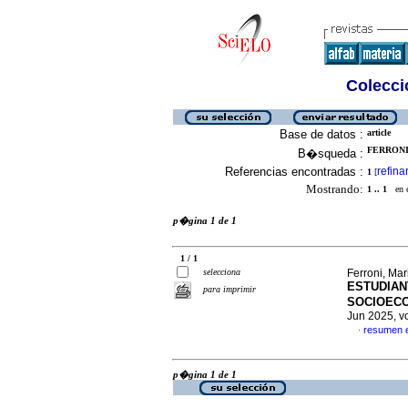
Colecció
Base de datos :
article
FERRONI,
B�squeda :
Referencias encontradas :
refina
1
[
Mostrando:
1 .. 1
en el
p�gina 1 de 1
1 / 1
selecciona
Ferroni, Mar
ESTUDIAN
para imprimir
SOCIOECO
Jun 2025, v
resumen 
·
p�gina 1 de 1