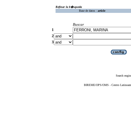
Refinar la b�squeda
Base de datos :
article
Buscar
1
2
3
Search engin
BIREME/OPS/OMS - Centro Latinoameric