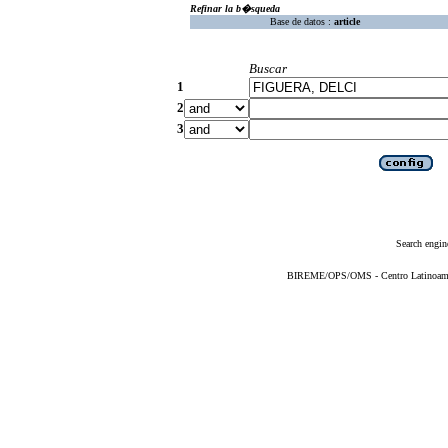
Refinar la b�squeda
Base de datos :
article
Buscar
1
2
3
Search engin
BIREME/OPS/OMS - Centro Latinoameric