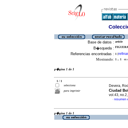
Colecció
Base de datos :
article
FIGUERA,
B�squeda :
Referencias encontradas :
refina
1
[
Mostrando:
1 .. 1
en el
p�gina 1 de 1
1 / 1
selecciona
Devera, Rodo
Ciudad Bo
para imprimir
vol.43, no.
resumen 
·
p�gina 1 de 1