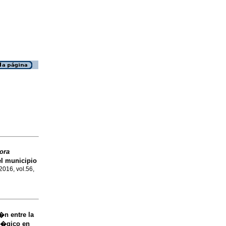
ora
l municipio
 2016, vol.56,
�n entre la
ol�gico en