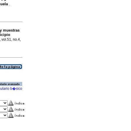
zuela
.
 y muestras
icipio
 vol.51, no.4,
lario avanzado
ulario b�sico