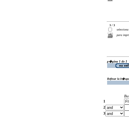
3 / 3
selecciona
para impr
p�gina 1 de 1
Refinar la b�squ
Bu
1
2
3