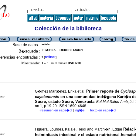
Colección de la biblioteca
Base de datos :
article
FIGUERA, LOURDES [Autor]
B�squeda :
erencias encontradas :
refinar
3
[
]
Mostrando:
1 .. 3
en el formato [
ISO 690
]
Primer reporte de
Cyclosp
G�mez Mart�nez, Erika et al.
cayetanensis
en una comunidad ind�gena Kari�a de
imir
Sucre, estado Sucre, Venezuela
.
Bol Mal Salud Amb
, Jul
no.1, p.19-29. ISSN 1690-4648
|
resumen en espa�ol
ingl�s
texto en espa�ol
·
·
Relaci
Figuera, Lourdes, Kalale, Heidi and March�n, Edgar
imir
helmintiasis intestinal y el estado nutricional-hemat