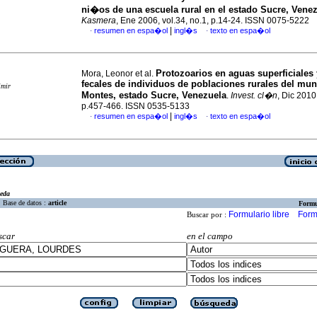
ni�os de una escuela rural en el estado Sucre, Vene
Kasmera
, Ene 2006, vol.34, no.1, p.14-24. ISSN 0075-5222
|
resumen en espa�ol
ingl�s
texto en espa�ol
·
·
Protozoarios en aguas superficiales
Mora, Leonor et al.
fecales de individuos de poblaciones rurales del mun
imir
Montes, estado Sucre, Venezuela
.
Invest. cl�n
, Dic 2010,
p.457-466. ISSN 0535-5133
|
resumen en espa�ol
ingl�s
texto en espa�ol
·
·
eda
Base de datos :
article
Formu
Formulario libre
Form
Buscar por :
scar
en el campo