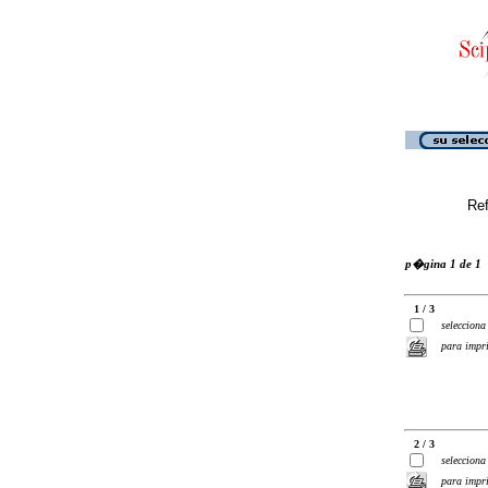
Ref
p�gina 1 de 1
1 / 3
selecciona
para impr
2 / 3
selecciona
para impr