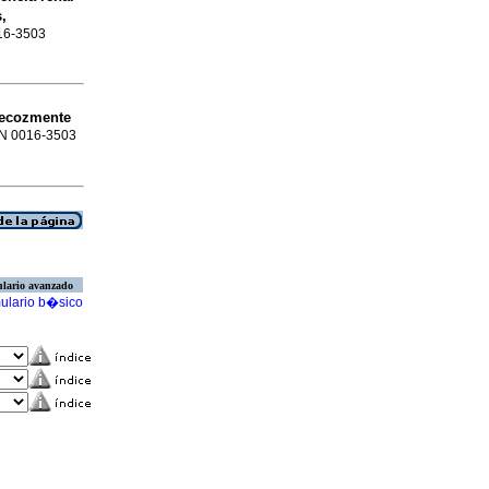
,
016-3503
recozmente
SSN 0016-3503
lario avanzado
ulario b�sico