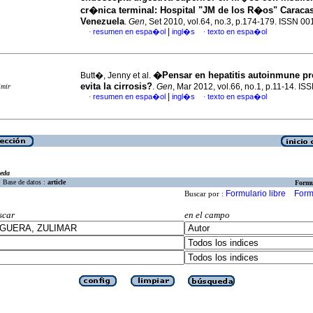
cr�nica terminal
:
Hospital "JM de los R�os" Caracas
Venezuela
.
Gen
, Set 2010, vol.64, no.3, p.174-179. ISSN 0
|
resumen en espa�ol
ingl�s
texto en espa�ol
·
·
�Pensar en hepatitis autoinmune p
Butt�, Jenny et al.
evita la cirrosis?
.
Gen
, Mar 2012, vol.66, no.1, p.11-14. I
imir
|
resumen en espa�ol
ingl�s
texto en espa�ol
·
·
eda
Base de datos :
article
Formu
Formulario libre
Form
Buscar por :
scar
en el campo