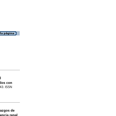
l
ados con
243. ISSN
lazgos de
encia renal