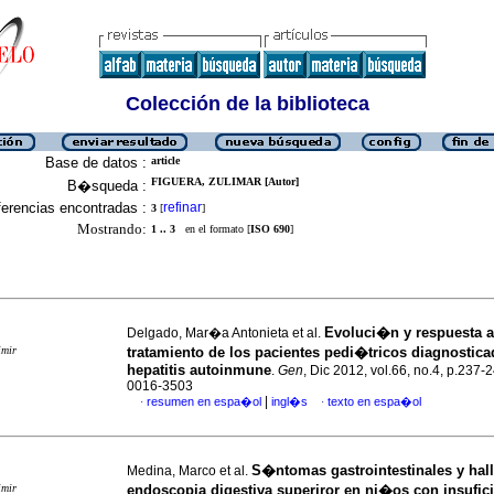
Colección de la biblioteca
Base de datos :
article
FIGUERA, ZULIMAR [Autor]
B�squeda :
erencias encontradas :
refinar
3
[
]
Mostrando:
1 .. 3
en el formato [
ISO 690
]
Evoluci�n y respuesta a
Delgado, Mar�a Antonieta et al.
imir
tratamiento de los pacientes pedi�tricos diagnostic
hepatitis autoinmune
.
Gen
, Dic 2012, vol.66, no.4, p.237-
0016-3503
|
resumen en espa�ol
ingl�s
texto en espa�ol
·
·
S�ntomas gastrointestinales y hal
Medina, Marco et al.
imir
endoscopia digestiva superiror en ni�os con insufici