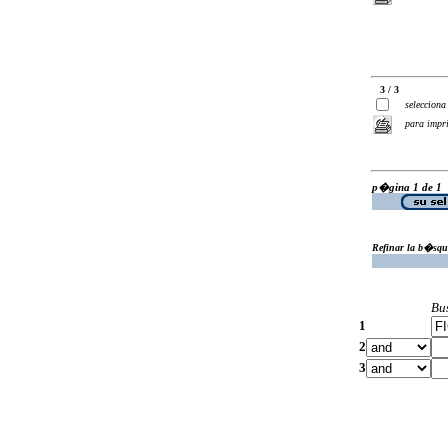
3 / 3
selecciona
para impr
p�gina 1 de 1
Refinar la b�squ
Bu
1
2
3