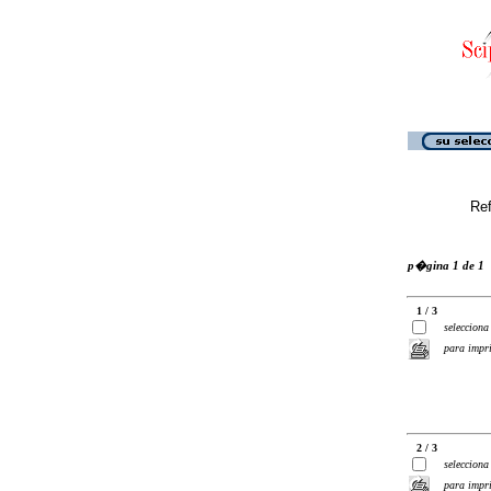
Ref
p�gina 1 de 1
1 / 3
selecciona
para impr
2 / 3
selecciona
para impr