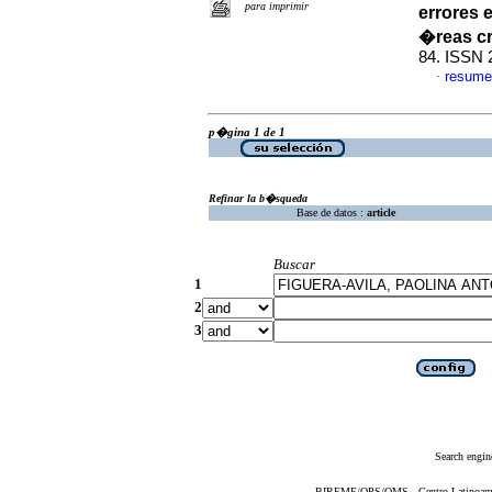
para imprimir
errores 
�reas c
84. ISSN 
resume
·
p�gina 1 de 1
Refinar la b�squeda
Base de datos :
article
Buscar
1
2
3
Search engin
BIREME/OPS/OMS - Centro Latinoameric