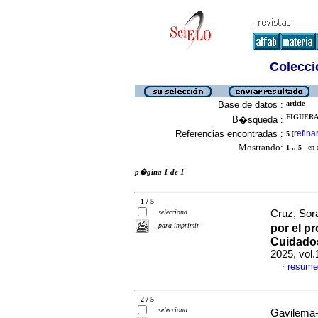
Colecció
Base de datos :
article
FIGUERA-
B�squeda :
Referencias encontradas :
refina
5
[
Mostrando:
1 .. 5
en el
p�gina 1 de 1
1 / 5
selecciona
Cruz, Sor
para imprimir
por el p
Cuidados
2025, vol
resume
·
2 / 5
selecciona
Gavilema-