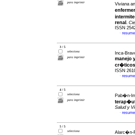
para imprimir
Viviana a
enfermer
intermit
renal
.
Cie
ISSN 254
resume
·
3 / 5
selecciona
Inca-Bravo
para imprimir
manejo y
cr�tico
ISSN 261
resume
·
4 / 5
selecciona
Pab�n-Im
para imprimir
terap�ut
Salud y V
resume
·
5 / 5
selecciona
Alarc�n-R