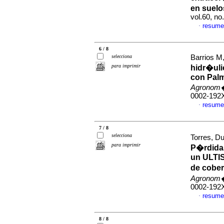
en suelo
vol.60, n
resume
·
6 / 8
selecciona
Barrios M
para imprimir
hidr�uli
con Palm
Agronom�
0002-192
resume
·
7 / 8
selecciona
Torres, Du
para imprimir
P�rdidas
un ULTIS
de cobe
Agronom�
0002-192
resume
·
8 / 8