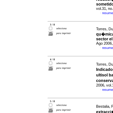
sometido
vol.31, n
resume
·
3 / 8
selecciona
Torres, Dui
para imprimir
qu�micas
sector e
Ago 2006,
resume
·
4 / 8
selecciona
Torres, Du
para imprimir
Indicado
ultisol 
conserva
2006, vol.
resume
·
5 / 8
selecciona
Bestalia, F
para imprimir
extracci