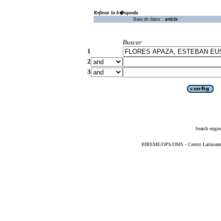
Refinar la b�squeda
Base de datos :
article
Buscar
1
2
3
Search engin
BIREME/OPS/OMS - Centro Latinoameric