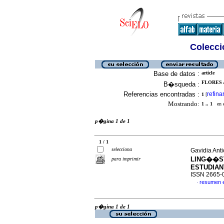
Colecció
Base de datos :
article
FLORES 
B�squeda :
Referencias encontradas :
refina
1
[
Mostrando:
1 .. 1
en el
p�gina 1 de 1
1 / 1
selecciona
Gavidia Ant
LING��ST
para imprimir
ESTUDIAN
ISSN 2665-
resumen 
·
p�gina 1 de 1