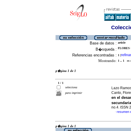
Colecció
Base de datos :
article
FLORES 
B�squeda :
Referencias encontradas :
refina
1
[
Mostrando:
1 .. 1
en el
p�gina 1 de 1
1 / 1
selecciona
Lazo Ramos,
Canto, Flor
para imprimir
en el desa
secundaria
no.4. ISSN 
resumen 
·
p�gina 1 de 1