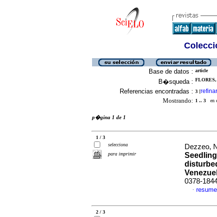
Colecció
Base de datos :
article
FLORES, 
B�squeda :
Referencias encontradas :
refina
3
[
Mostrando:
1 .. 3
en el
p�gina 1 de 1
1 / 3
selecciona
Dezzeo, 
para imprimir
Seedling
disturbe
Venezuel
0378-184
resume
·
2 / 3