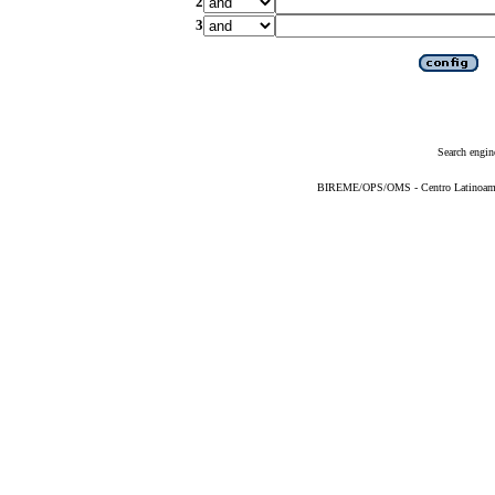
2
3
Search engin
BIREME/OPS/OMS - Centro Latinoameric