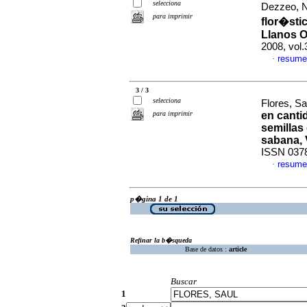
selecciona
Dezzeo, N
para imprimir
flor�sti
Llanos O
2008, vol
resume
·
3 / 3
selecciona
Flores, S
para imprimir
en cantid
semillas
sabana, 
ISSN 037
resume
·
p�gina 1 de 1
Refinar la b�squeda
Base de datos :
article
Buscar
1