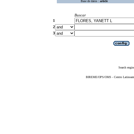
Base de datos :
article
Buscar
1
2
3
Search engin
BIREME/OPS/OMS - Centro Latinoameric