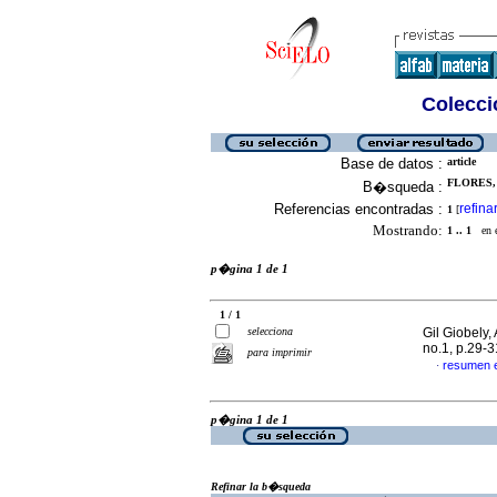
Colecció
Base de datos :
article
FLORES, 
B�squeda :
Referencias encontradas :
refina
1
[
Mostrando:
1 .. 1
en el
p�gina 1 de 1
1 / 1
selecciona
Gil Giobely, 
no.1, p.29-
para imprimir
resumen 
·
p�gina 1 de 1
Refinar la b�squeda