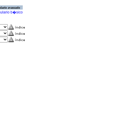
lario avanzado
ulario b�sico