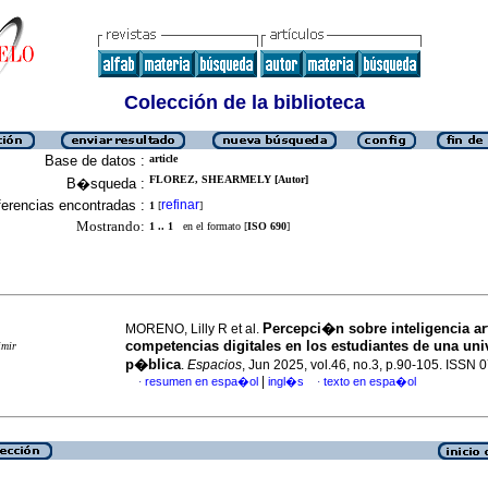
Colección de la biblioteca
Base de datos :
article
FLOREZ, SHEARMELY [Autor]
B�squeda :
erencias encontradas :
refinar
1
[
]
Mostrando:
1 .. 1
en el formato [
ISO 690
]
Percepci�n sobre inteligencia arti
MORENO, Lilly R et al.
competencias digitales en los estudiantes de una uni
imir
p�blica
.
Espacios
, Jun 2025, vol.46, no.3, p.90-105. ISSN
|
resumen en espa�ol
ingl�s
texto en espa�ol
·
·