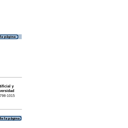
ficial y
versidad
 0798-1015