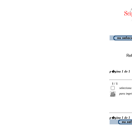
Ref
p�gina 1 de 1
1 / 1
selecciona
para impr
p�gina 1 de 1