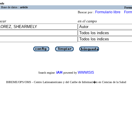
eda
Base de datos :
article
Formu
Formulario libre
Form
Buscar por :
scar
en el campo
iAH
WWWISIS
Search engine:
powered by
BIREME/OPS/OMS - Centro Latinoamericano y del Caribe de Informaci�n en Ciencias de la Salud