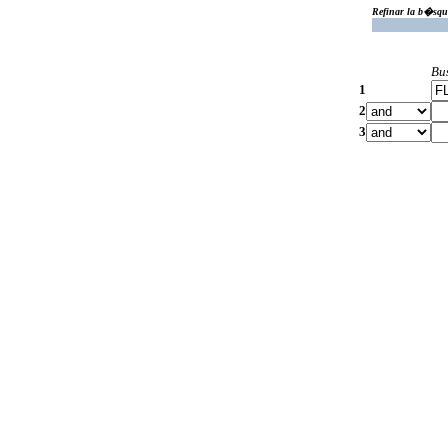
Refinar la b�squ
Bu
1
2
3