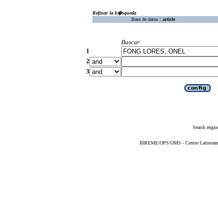
Refinar la b�squeda
Base de datos :
article
Buscar
1
2
3
Search engin
BIREME/OPS/OMS - Centro Latinoameric