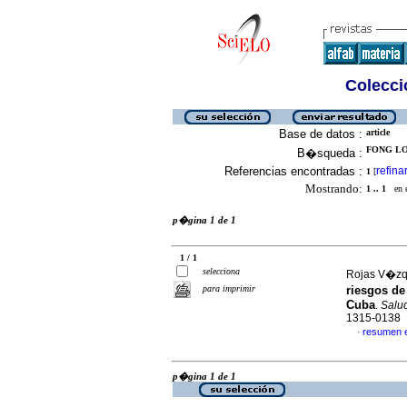
Colecció
Base de datos :
article
FONG LOR
B�squeda :
Referencias encontradas :
refina
1
[
Mostrando:
1 .. 1
en el
p�gina 1 de 1
1 / 1
selecciona
Rojas V�zque
para imprimir
riesgos de
Cuba
.
Salud
1315-0138
resumen 
·
p�gina 1 de 1