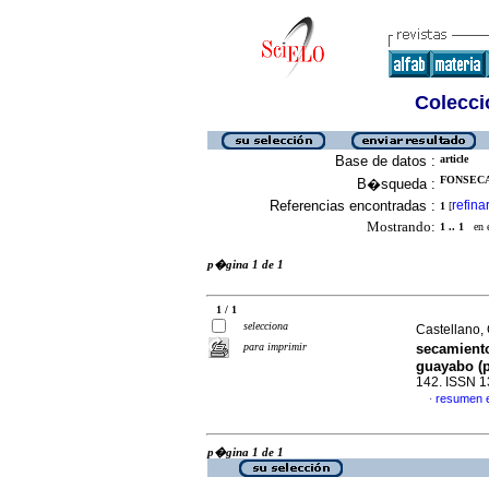
Colecció
Base de datos :
article
FONSECA,
B�squeda :
Referencias encontradas :
refina
1
[
Mostrando:
1 .. 1
en el
p�gina 1 de 1
1 / 1
selecciona
Castellano, 
para imprimir
secamiento
guayabo (p
142. ISSN 
resumen 
·
p�gina 1 de 1