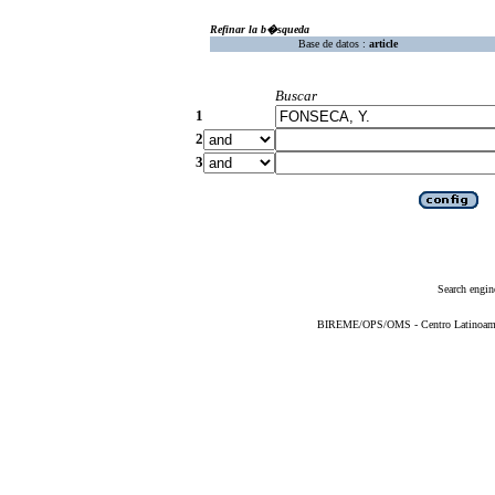
Refinar la b�squeda
Base de datos :
article
Buscar
1
2
3
Search engin
BIREME/OPS/OMS - Centro Latinoameric