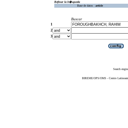
Refinar la b�squeda
Base de datos :
article
Buscar
1
2
3
Search engin
BIREME/OPS/OMS - Centro Latinoameric