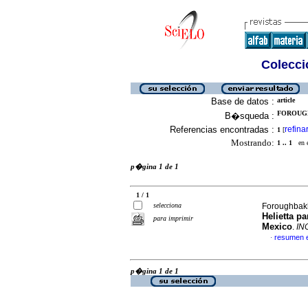
Colecció
Base de datos :
article
FOROUGH
B�squeda :
Referencias encontradas :
refina
1
[
Mostrando:
1 .. 1
en el
p�gina 1 de 1
1 / 1
selecciona
Foroughbakh
Helietta p
para imprimir
Mexico
.
IN
resumen 
·
p�gina 1 de 1