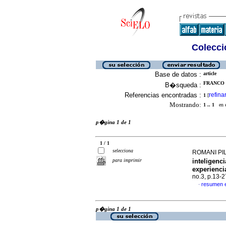
Colecció
Base de datos :
article
FRANCO 
B�squeda :
Referencias encontradas :
refina
1
[
Mostrando:
1 .. 1
en el
p�gina 1 de 1
1 / 1
selecciona
ROMANI PILL
para imprimir
inteligenci
experienci
no.3, p.13-
resumen 
·
p�gina 1 de 1