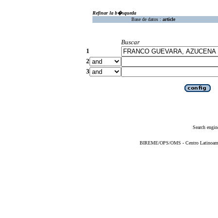
Refinar la b�squeda
Base de datos :
article
Buscar
1
2
3
Search engin
BIREME/OPS/OMS - Centro Latinoameric