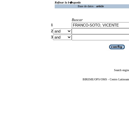
Refinar la b�squeda
Base de datos :
article
Buscar
1
2
3
Search engin
BIREME/OPS/OMS - Centro Latinoameric