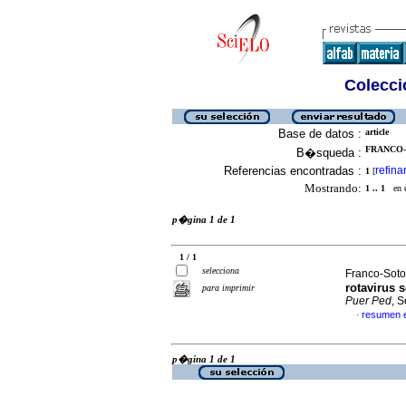
Colecció
Base de datos :
article
FRANCO-
B�squeda :
Referencias encontradas :
refina
1
[
Mostrando:
1 .. 1
en el
p�gina 1 de 1
1 / 1
selecciona
Franco-Soto,
rotavirus 
para imprimir
Puer Ped
, 
resumen 
·
p�gina 1 de 1