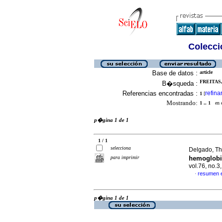
Colecció
Base de datos :
article
FREITAS,
B�squeda :
Referencias encontradas :
refina
1
[
Mostrando:
1 .. 1
en el
p�gina 1 de 1
1 / 1
selecciona
Delgado, Tha
para imprimir
hemoglobi
vol.76, no.
resumen 
·
p�gina 1 de 1