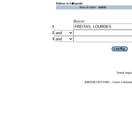
Refinar la b�squeda
Base de datos :
article
Buscar
1
2
3
Search engin
BIREME/OPS/OMS - Centro Latinoameric