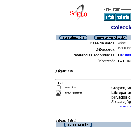
Colecció
Base de datos :
article
FREITEZ,
B�squeda :
Referencias encontradas :
refina
1
[
Mostrando:
1 .. 1
en el
p�gina 1 de 1
1 / 1
selecciona
Gregson, A
Libreparla
para imprimir
privados d
Sociales
, A
resumen 
·
p�gina 1 de 1