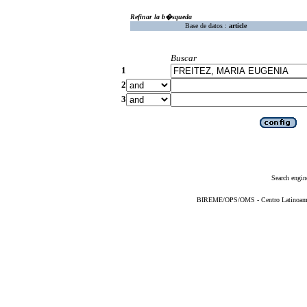
Refinar la b�squeda
Base de datos :
article
Buscar
1
2
3
Search engin
BIREME/OPS/OMS - Centro Latinoameric