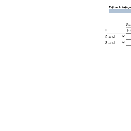
Refinar la b�squ
Bu
1
2
3