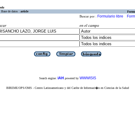
eda
Base de datos :
article
Formu
Formulario libre
Form
Buscar por :
scar
en el campo
iAH
WWWISIS
Search engine:
powered by
BIREME/OPS/OMS - Centro Latinoamericano y del Caribe de Informaci�n en Ciencias de la Salud