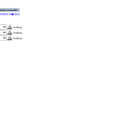
lario avanzado
ulario b�sico