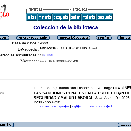
Colección de la biblioteca
Base de datos :
article
FRISANCHO LAZO, JORGE LUIS [Autor]
B�squeda :
erencias encontradas :
refinar
1
[
]
Mostrando:
1 .. 1
en el formato [
ISO 690
]
INE
Lluen Espino, Claudia and Frisancho Lazo, Jorge Lu�s
LAS SANCIONES PENALES EN LA PROTECCI�N DE
imir
SEGURIDAD Y SALUD LABORAL
.
Aula Virtual
, Dic 2025,
ISSN 2665-0398
|
resumen en espa�ol
ingl�s
texto en espa�ol
·
·