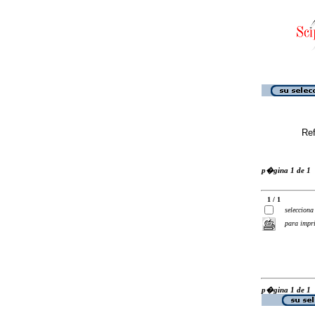
Ref
p�gina 1 de 1
1 / 1
selecciona
para impr
p�gina 1 de 1