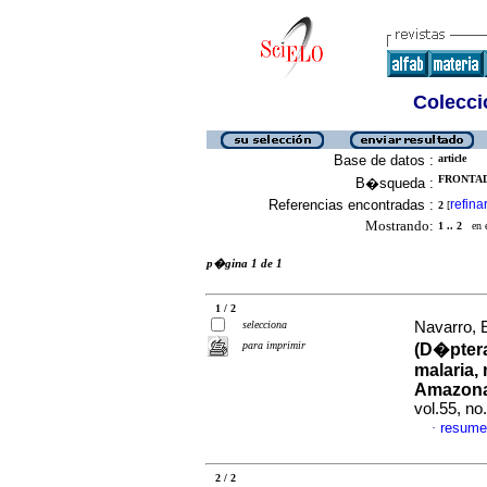
Colecció
Base de datos :
article
FRONTAD
B�squeda :
Referencias encontradas :
refina
2
[
Mostrando:
1 .. 2
en el
p�gina 1 de 1
1 / 2
selecciona
Navarro, E
para imprimir
(D�ptera
malaria,
Amazona
vol.55, n
resume
·
2 / 2