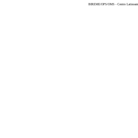
BIREME/OPS/OMS - Centro Latinoameric