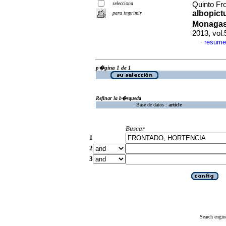
selecciona
Quinto Fro
albopict
para imprimir
Monagas
2013, vol.
resume
·
p�gina 1 de 1
Refinar la b�squeda
Base de datos :
article
Buscar
1
2
3
Search engin