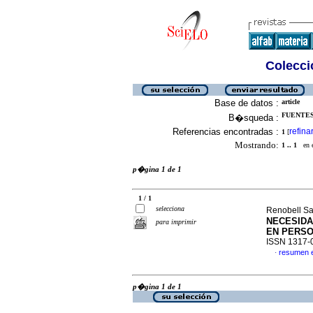
Colecció
Base de datos :
article
FUENTES 
B�squeda :
Referencias encontradas :
refina
1
[
Mostrando:
1 .. 1
en el
p�gina 1 de 1
1 / 1
selecciona
Renobell Sa
NECESIDA
para imprimir
EN PERS
ISSN 1317-
resumen 
·
p�gina 1 de 1