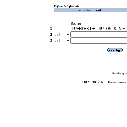
Refinar la b�squeda
Base de datos :
article
Buscar
1
2
3
Search engin
BIREME/OPS/OMS - Centro Latinoameric