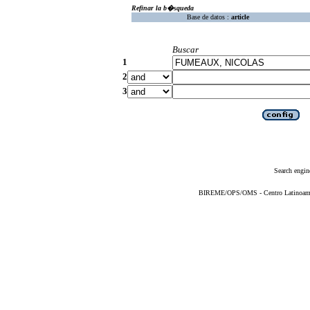
Refinar la b�squeda
Base de datos :
article
Buscar
1
2
3
Search engin
BIREME/OPS/OMS - Centro Latinoameric