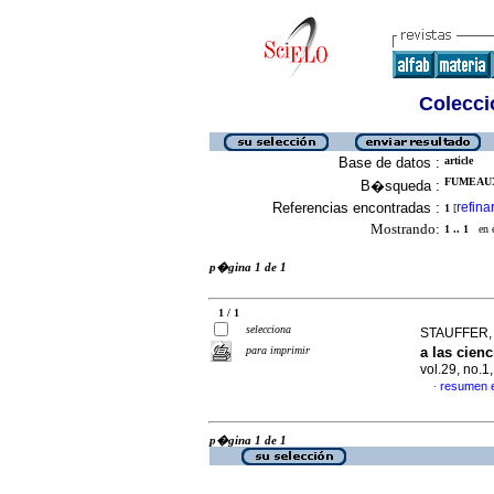
Colecció
Base de datos :
article
FUMEAUX
B�squeda :
Referencias encontradas :
refina
1
[
Mostrando:
1 .. 1
en el
p�gina 1 de 1
1 / 1
selecciona
STAUFFER, F
para imprimir
a las cien
vol.29, no.
resumen 
·
p�gina 1 de 1