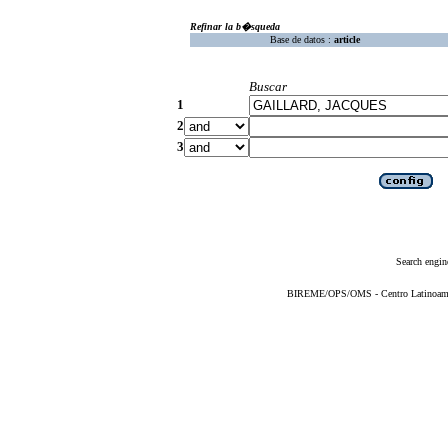
Refinar la b�squeda
Base de datos :
article
Buscar
1
2
3
Search engin
BIREME/OPS/OMS - Centro Latinoameric