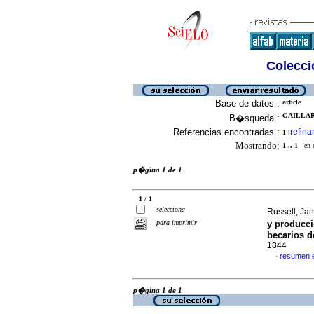
Colecció
Base de datos :
article
GAILLAR
B�squeda :
Referencias encontradas :
refina
1
[
Mostrando:
1 .. 1
en el
p�gina 1 de 1
1 / 1
selecciona
Russell, Jan
para imprimir
y producci
becarios de
1844
resumen 
·
p�gina 1 de 1