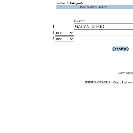
Refinar la b�squeda
Base de datos :
article
Buscar
1
2
3
Search engin
BIREME/OPS/OMS - Centro Latinoameric