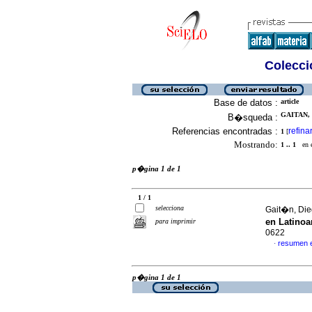
Colecció
Base de datos :
article
GAITAN, 
B�squeda :
Referencias encontradas :
refina
1
[
Mostrando:
1 .. 1
en el
p�gina 1 de 1
1 / 1
selecciona
Gait�n, Die
en Latino
para imprimir
0622
resumen 
·
p�gina 1 de 1