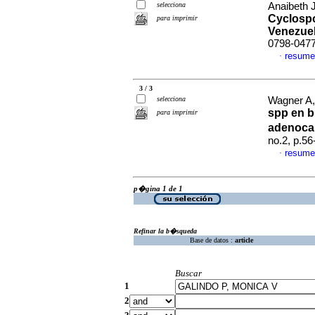
selecciona
Anaibeth J
Cyclospo
para imprimir
Venezue
0798-047
resume
·
3 / 3
selecciona
Wagner A,
spp en b
para imprimir
adenoca
no.2, p.5
resume
·
p�gina 1 de 1
Refinar la b�squeda
Base de datos :
article
Buscar
1
2