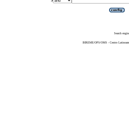
3
Search engin
BIREME/OPS/OMS - Centro Latinoameric