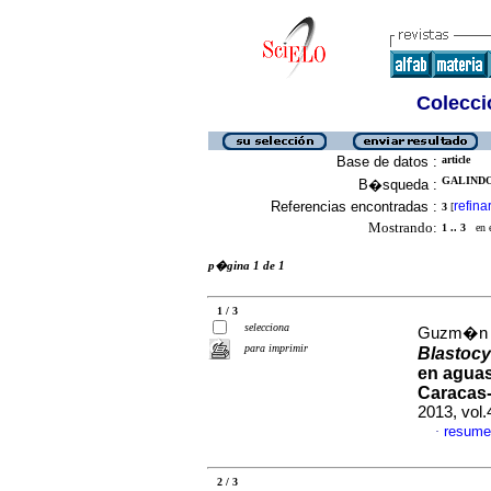
Colecció
Base de datos :
article
GALINDO 
B�squeda :
Referencias encontradas :
refina
3
[
Mostrando:
1 .. 3
en el
p�gina 1 de 1
1 / 3
selecciona
Guzm�n d
para imprimir
Blastocy
en agua
Caracas-
2013, vol.
resume
·
2 / 3