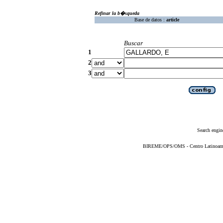
Refinar la b�squeda
Base de datos :
article
Buscar
1
2
3
Search engin
BIREME/OPS/OMS - Centro Latinoameric