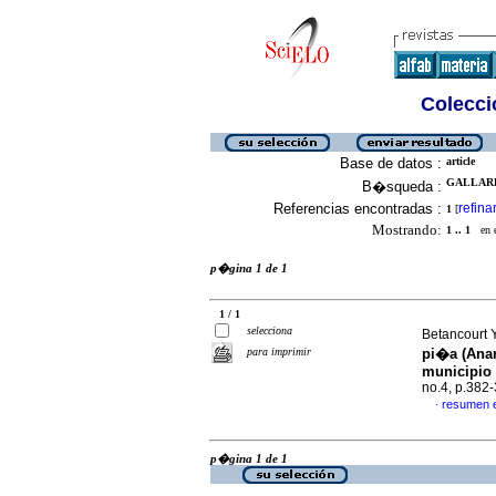
Colecció
Base de datos :
article
GALLARDO
B�squeda :
Referencias encontradas :
refina
1
[
Mostrando:
1 .. 1
en el
p�gina 1 de 1
1 / 1
selecciona
Betancourt Y
para imprimir
pi�a (Ana
municipio 
no.4, p.382
resumen 
·
p�gina 1 de 1