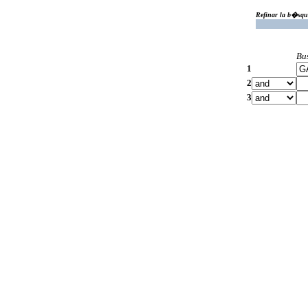
Refinar la b�squ
Bu
1
2
3