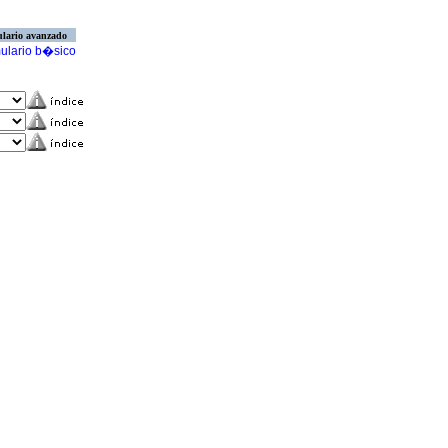
lario avanzado
ulario b�sico