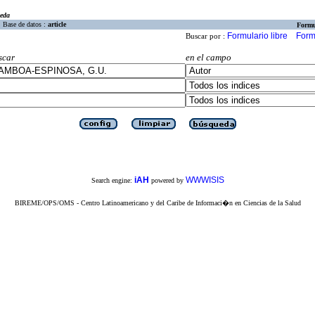
eda
Base de datos :
article
Formu
Formulario libre
Form
Buscar por :
scar
en el campo
iAH
WWWISIS
Search engine:
powered by
BIREME/OPS/OMS - Centro Latinoamericano y del Caribe de Informaci�n en Ciencias de la Salud