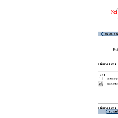
Ref
p�gina 1 de 1
1 / 1
selecciona
para impr
p�gina 1 de 1