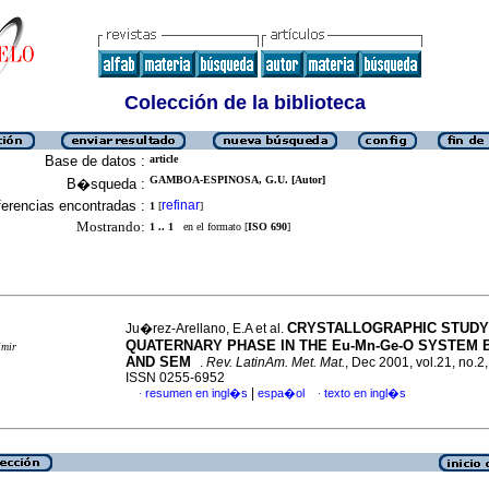
Colección de la biblioteca
Base de datos :
article
GAMBOA-ESPINOSA, G.U. [Autor]
B�squeda :
erencias encontradas :
refinar
1
[
]
Mostrando:
1 .. 1
en el formato [
ISO 690
]
CRYSTALLOGRAPHIC STUDY
Ju�rez-Arellano, E.A et al.
QUATERNARY PHASE IN THE Eu-Mn-Ge-O SYSTEM 
imir
AND SEM
.
Rev. LatinAm. Met. Mat.
, Dec 2001, vol.21, no.2,
ISSN 0255-6952
|
resumen en ingl�s
espa�ol
texto en ingl�s
·
·