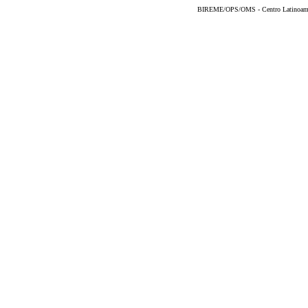
BIREME/OPS/OMS - Centro Latinoameric