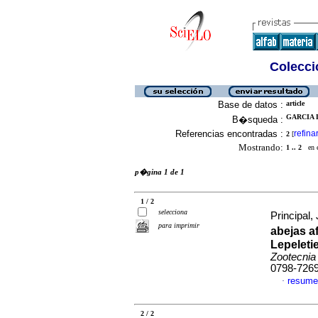
Colecció
Base de datos :
article
GARCIA D
B�squeda :
Referencias encontradas :
refina
2
[
Mostrando:
1 .. 2
en el
p�gina 1 de 1
1 / 2
selecciona
Principal, 
para imprimir
abejas a
Lepeleti
Zootecnia
0798-726
resume
·
2 / 2