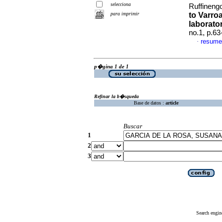
selecciona
Ruffinengo
para imprimir
to Varro
laborato
no.1, p.6
resume
·
p�gina 1 de 1
Refinar la b�squeda
Base de datos :
article
Buscar
1
2
3
Search engin