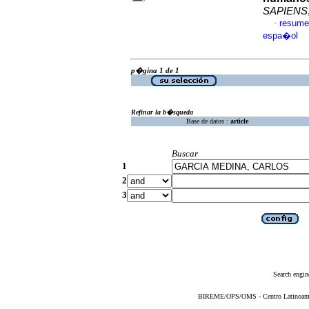
SAPIENS
resume
·
espa�ol
p�gina 1 de 1
Refinar la b�squeda
Base de datos :
article
Buscar
1
2
3
Search engin
BIREME/OPS/OMS - Centro Latinoameric