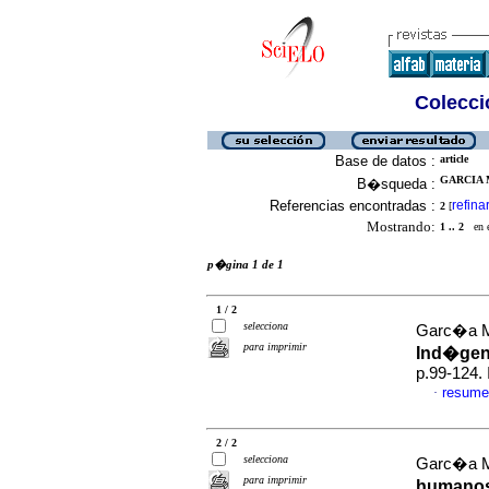
Colecció
Base de datos :
article
GARCIA 
B�squeda :
Referencias encontradas :
refina
2
[
Mostrando:
1 .. 2
en el
p�gina 1 de 1
1 / 2
selecciona
Garc�a M
para imprimir
Ind�ge
p.99-124.
resume
·
2 / 2
selecciona
Garc�a M
para imprimir
humano