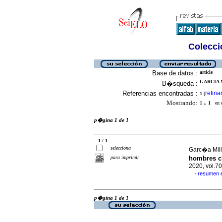
Colecció
Base de datos :
article
GARCIA M
B�squeda :
Referencias encontradas :
refina
1
[
Mostrando:
1 .. 1
en el
p�gina 1 de 1
1 / 1
selecciona
Garc�a Milla
para imprimir
hombres c
2020, vol.7
resumen 
·
p�gina 1 de 1