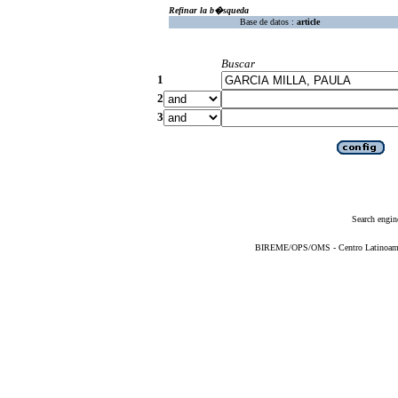
Refinar la b�squeda
Base de datos :
article
Buscar
1
2
3
Search engin
BIREME/OPS/OMS - Centro Latinoameric