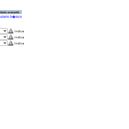
lario avanzado
ulario b�sico