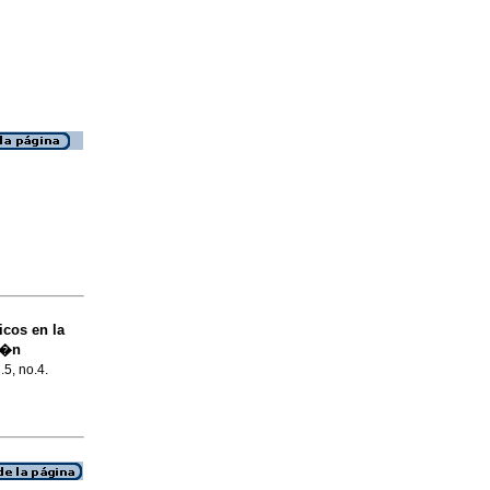
cos en la
i�n
.5, no.4.