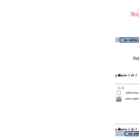
Ref
p�gina 1 de 1
1 / 1
selecciona
para impr
p�gina 1 de 1