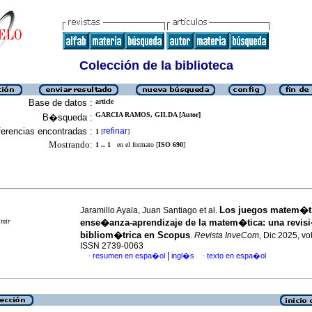
Colección de la biblioteca
Base de datos :
article
GARCIA RAMOS, GILDA [Autor]
B�squeda :
erencias encontradas :
refinar
1
[
]
Mostrando:
1 .. 1
en el formato [
ISO 690
]
Los juegos matem�ti
Jaramillo Ayala, Juan Santiago et al.
imir
ense�anza-aprendizaje de la matem�tica: una revis
bibliom�trica en Scopus
.
Revista InveCom
, Dic 2025, vol
ISSN 2739-0063
|
resumen en espa�ol
ingl�s
texto en espa�ol
·
·