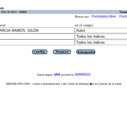
eda
Base de datos :
article
Formu
Formulario libre
Form
Buscar por :
scar
en el campo
iAH
WWWISIS
Search engine:
powered by
BIREME/OPS/OMS - Centro Latinoamericano y del Caribe de Informaci�n en Ciencias de la Salud