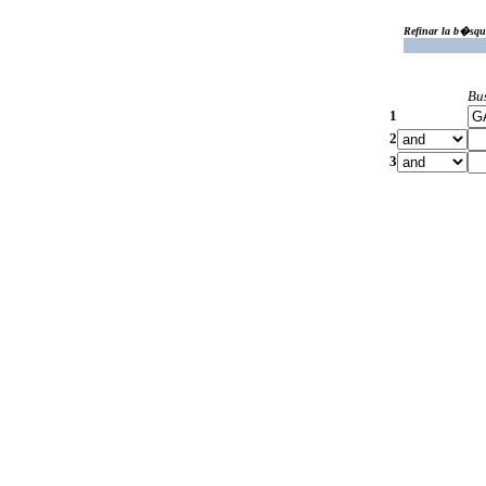
Refinar la b�squ
Bu
1
2
3