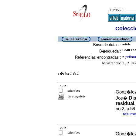
Colecció
Base de datos :
article
GARCIA 
B�squeda :
Referencias encontradas :
refina
2
[
Mostrando:
1 .. 2
en el
p�gina 1 de 1
1 / 2
selecciona
Gonz�lez 
para imprimir
Dis
Jos�
residual
no.2, p.5
resume
·
2 / 2
selecciona
Gonz�lez-