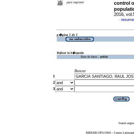
para imprimir
control 
populati
2016, vol
resume
·
p�gina 1 de 1
Refinar la b�squeda
Base de datos :
article
Buscar
1
2
3
Search engin
BIREME/OPS/OMS - Centro Latinoameric