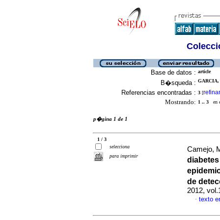
Colecció
Base de datos :
article
GARCIA, 
B�squeda :
Referencias encontradas :
refina
3
[
Mostrando:
1 .. 3
en el
p�gina 1 de 1
1 / 3
selecciona
Camejo, M
para imprimir
diabetes
epidemio
de dete
2012, vol.
texto 
·