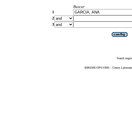
Buscar
1
2
3
Search engin
BIREME/OPS/OMS - Centro Latinoameric