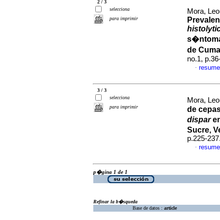
2 / 3
selecciona
Mora, Leo
para imprimir
Prevalen
histolyt
s�ntomas
de Cuma
no.1, p.3
resume
·
3 / 3
selecciona
Mora, Leon
para imprimir
de cepa
dispar
en
Sucre, V
p.225-237
resume
·
p�gina 1 de 1
Refinar la b�squeda
Base de datos :
article