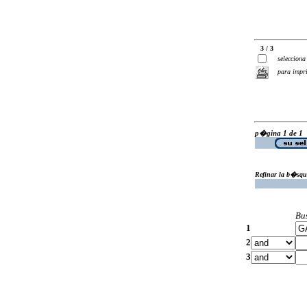
3 / 3
selecciona
para impr
p�gina 1 de 1
Refinar la b�squ
Bu
1
2
3