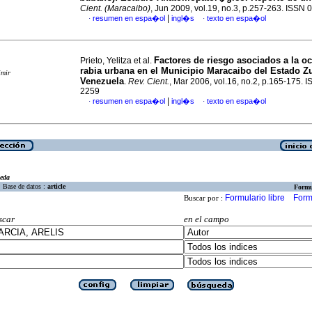
Cient. (Maracaibo)
, Jun 2009, vol.19, no.3, p.257-263. ISSN
|
resumen en espa�ol
ingl�s
texto en espa�ol
·
·
Factores de riesgo asociados a la o
Prieto, Yelitza et al.
rabia urbana en el Municipio Maracaibo del Estado Zu
imir
Venezuela
.
Rev. Cient.
, Mar 2006, vol.16, no.2, p.165-175. 
2259
|
resumen en espa�ol
ingl�s
texto en espa�ol
·
·
eda
Base de datos :
article
Formu
Formulario libre
Form
Buscar por :
scar
en el campo