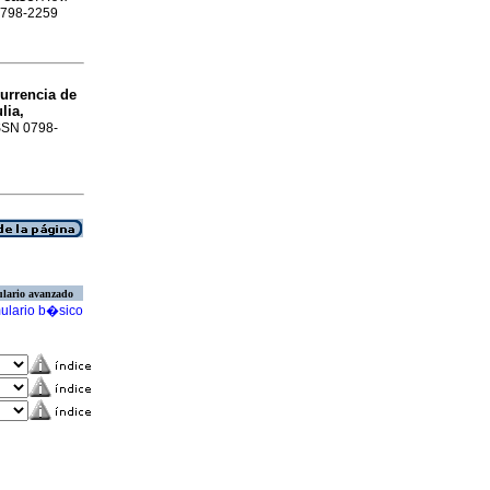
 0798-2259
currencia de
lia,
ISSN 0798-
lario avanzado
ulario b�sico