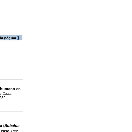
o humano en
. Cient.
2259
 (
Bubalus
 caso
.
Rev.