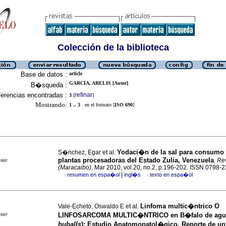
Colección de la biblioteca
Base de datos :
article
GARCIA, ARELIS [Autor]
B�squeda :
erencias encontradas :
refinar
3
[
]
Mostrando:
1 .. 3
en el formato [
ISO 690
]
Yodaci�n de la sal para consum
S�nchez, Egar et al.
plantas procesadoras del Estado Zulia, Venezuela
.
Rev
imir
(Maracaibo)
, Mar 2010, vol.20, no.2, p.196-202. ISSN 0798-
|
resumen en espa�ol
ingl�s
texto en espa�ol
·
·
Linfoma multic�ntrico O
Vale-Echeto, Oswaldo E et al.
imir
LINFOSARCOMA MULTIC�NTRICO en B�falo de agua
bubalIs
)
:
Estudio Anatomopatol�gico. Reporte de un