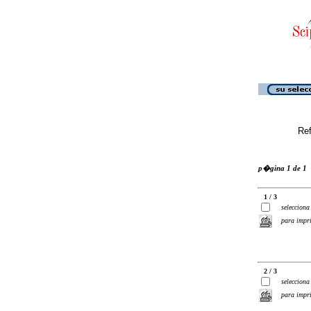
Ref
p�gina 1 de 1
1 / 3
selecciona
para impr
2 / 3
selecciona
para impr