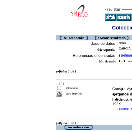
Colecció
Base de datos :
article
GARCIA, 
B�squeda :
Referencias encontradas :
refina
1
[
Mostrando:
1 .. 1
en el
p�gina 1 de 1
1 / 1
selecciona
Garc�a, Aym
para imprimir
�rganos de
h�drico
.
A
192X
resumen 
·
p�gina 1 de 1