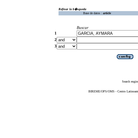
Refinar la b�squeda
Base de datos :
article
Buscar
1
2
3
Search engin
BIREME/OPS/OMS - Centro Latinoameric