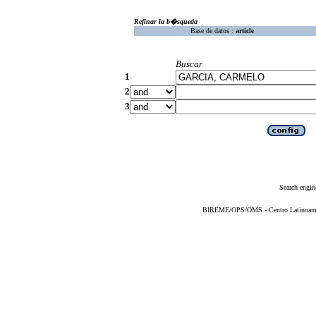
Refinar la b�squeda
Base de datos :
article
Buscar
1
2
3
Search engin
BIREME/OPS/OMS - Centro Latinoameric