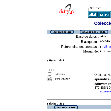
Colecció
Base de datos :
article
GARCIA,
B�squeda :
Referencias encontradas :
refina
1
[
Mostrando:
1 .. 1
en el
p�gina 1 de 1
1 / 1
selecciona
Orellana, No
para imprimir
aprendizaj
software 
477. ISSN 
resumen 
·
p�gina 1 de 1