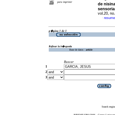
para imprimir
de nisi
sensorial
vol.20, n
resume
·
p�gina 1 de 1
Refinar la b�squeda
Base de datos :
article
Buscar
1
2
3
Search engin
BIREME/OPS/OMS - Centro Latinoameric