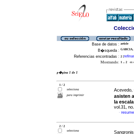
Colecció
Base de datos :
article
GARCIA, 
B�squeda :
Referencias encontradas :
refina
2
[
Mostrando:
1 .. 2
en el
p�gina 1 de 1
1 / 2
selecciona
Acevedo, 
para imprimir
asisten 
la escala
vol.31, n
resume
·
2 / 2
selecciona
Sangroni