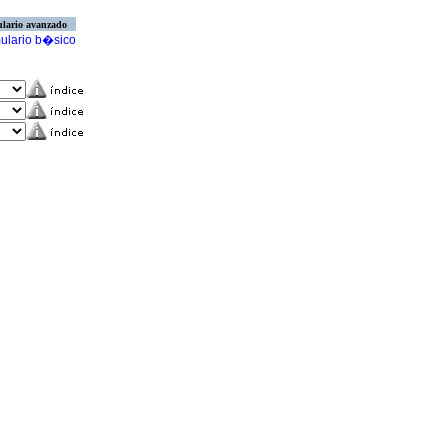
lario avanzado
ulario b�sico