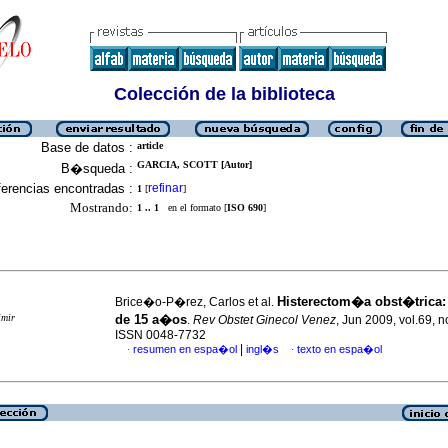
Colección de la biblioteca
Base de datos :
article
GARCIA, SCOTT [Autor]
B�squeda :
erencias encontradas :
refinar
1
[
]
Mostrando:
1 .. 1
en el formato [
ISO 690
]
Histerectom�a obst�trica:
Brice�o-P�rez, Carlos et al.
imir
de 15 a�os
.
Rev Obstet Ginecol Venez
, Jun 2009, vol.69, n
ISSN 0048-7732
|
resumen en espa�ol
ingl�s
texto en espa�ol
·
·