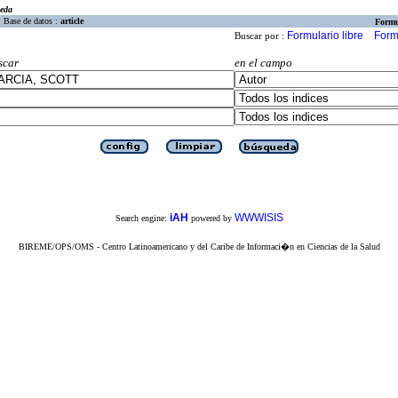
eda
Base de datos :
article
Formu
Formulario libre
Form
Buscar por :
scar
en el campo
iAH
WWWISIS
Search engine:
powered by
BIREME/OPS/OMS - Centro Latinoamericano y del Caribe de Informaci�n en Ciencias de la Salud