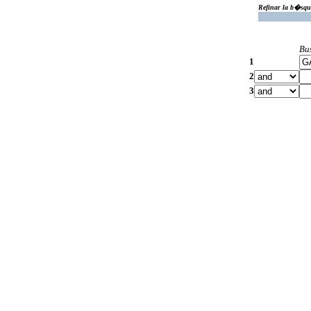
Refinar la b�squ
Bu
1
2
3