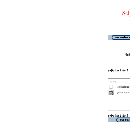
Ref
p�gina 1 de 1
1 / 1
selecciona
para impr
p�gina 1 de 1