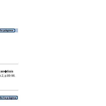
 an�lisis
o.2, p.89-96.