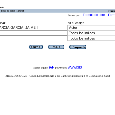
eda
Base de datos :
article
Formu
Formulario libre
Form
Buscar por :
scar
en el campo
iAH
WWWISIS
Search engine:
powered by
BIREME/OPS/OMS - Centro Latinoamericano y del Caribe de Informaci�n en Ciencias de la Salud