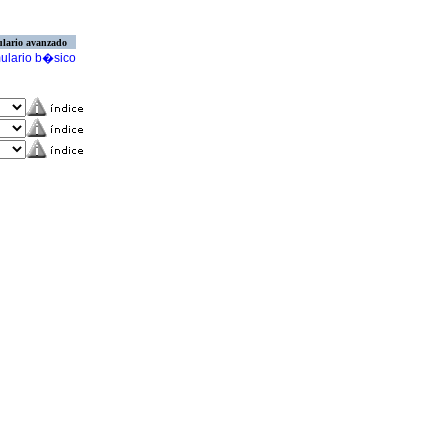
lario avanzado
ulario b�sico