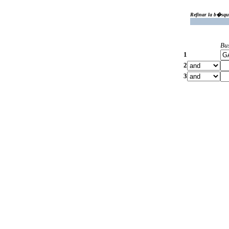
Refinar la b�squ
Bu
1
2
3