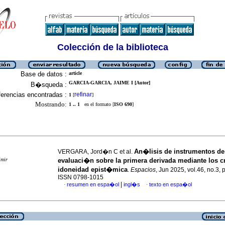
Colección de la biblioteca
Base de datos :
article
GARCIA-GARCIA, JAIME I [Autor]
B�squeda :
erencias encontradas :
refinar
1
[
]
Mostrando:
1 .. 1
en el formato [
ISO 690
]
An�lisis de instrumentos de
VERGARA, Jord�n C et al.
imir
evaluaci�n sobre la primera derivada mediante los cr
idoneidad epist�mica
.
Espacios
, Jun 2025, vol.46, no.3, 
ISSN 0798-1015
|
resumen en espa�ol
ingl�s
texto en espa�ol
·
·