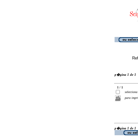
Ref
p�gina 1 de 1
1 / 1
selecciona
para impr
p�gina 1 de 1