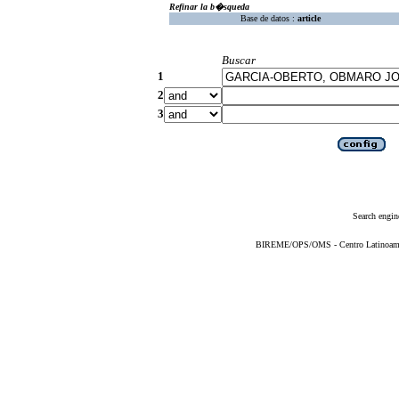
Refinar la b�squeda
Base de datos :
article
Buscar
1
2
3
Search engin
BIREME/OPS/OMS - Centro Latinoameric