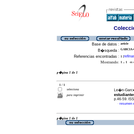
Colecció
Base de datos :
article
GARCIA-
B�squeda :
Referencias encontradas :
refina
1
[
Mostrando:
1 .. 1
en el
p�gina 1 de 1
1 / 1
selecciona
Le�n-Garc�
estudiante
para imprimir
p.46-59. IS
resumen 
·
p�gina 1 de 1