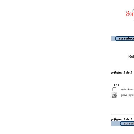
Ref
p�gina 1 de 1
1 / 1
selecciona
para impr
p�gina 1 de 1