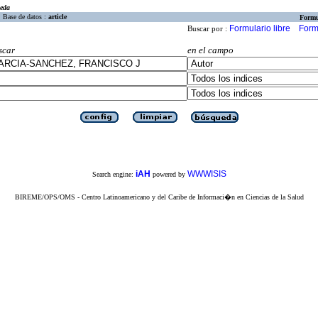
eda
Base de datos :
article
Formu
Formulario libre
Form
Buscar por :
scar
en el campo
iAH
WWWISIS
Search engine:
powered by
BIREME/OPS/OMS - Centro Latinoamericano y del Caribe de Informaci�n en Ciencias de la Salud