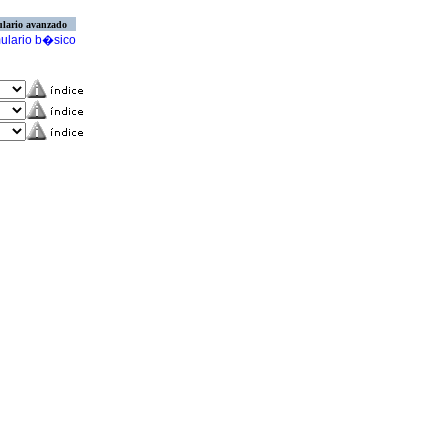
lario avanzado
ulario b�sico