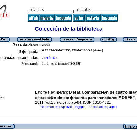
Colección de la biblioteca
Base de datos :
article
GARCIA-SANCHEZ, FRANCISCO J [Autor]
B�squeda :
erencias encontradas :
refinar
1
[
]
Mostrando:
1 .. 1
en el formato [
ISO 690
]
Comparaci�n de cuatro m�
Latorre Rey, �lvaro D et al.
imir
extracci�n de par�metros para transitares MOSFET
.
2011, vol.15, no.59, p.75-84. ISSN 1316-4821
|
resumen en espa�ol
ingl�s
texto en espa�ol
·
·