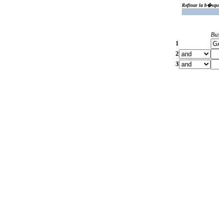
Refinar la b�squ
Bu
1
2
3